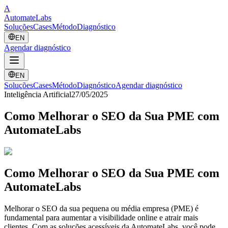
A
Automate
Labs
Soluções
Cases
Método
Diagnóstico
EN
Agendar diagnóstico
EN
Soluções
Cases
Método
Diagnóstico
Agendar diagnóstico
Inteligência Artificial
27/05/2025
Como Melhorar o SEO da Sua PME com
AutomateLabs
Como Melhorar o SEO da Sua PME com
AutomateLabs
Melhorar o SEO da sua pequena ou média empresa (PME) é
fundamental para aumentar a visibilidade online e atrair mais
clientes. Com as soluções acessíveis da AutomateLabs, você pode