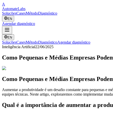
A
Automate
Labs
Soluções
Cases
Método
Diagnóstico
EN
Agendar diagnóstico
EN
Soluções
Cases
Método
Diagnóstico
Agendar diagnóstico
Inteligência Artificial
22/06/2025
Como Pequenas e Médias Empresas Podem
Como Pequenas e Médias Empresas Podem
Aumentar a produtividade é um desafio constante para pequenas e méd
equipes técnicas. Neste artigo, exploraremos como implementar mudan
Qual é a importância de aumentar a prod