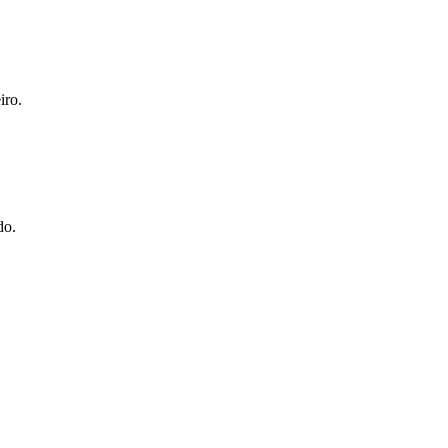
iro.
do.