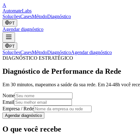
A
Automate
Labs
Soluções
Cases
Método
Diagnóstico
PT
Agendar diagnóstico
PT
Soluções
Cases
Método
Diagnóstico
Agendar diagnóstico
DIAGNÓSTICO ESTRATÉGICO
Diagnóstico de Performance da Rede
Em 30 minutos, mapeamos a saúde da sua rede. Em 24-48h você recebe
Nome
Email
Empresa / Rede
Agendar diagnóstico
O que você recebe