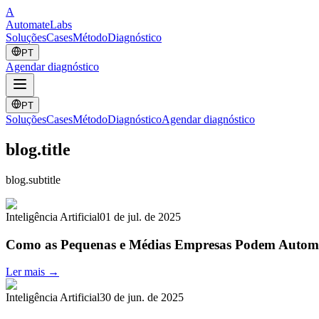
A
Automate
Labs
Soluções
Cases
Método
Diagnóstico
PT
Agendar diagnóstico
PT
Soluções
Cases
Método
Diagnóstico
Agendar diagnóstico
blog.title
blog.subtitle
Inteligência Artificial
01 de jul. de 2025
Como as Pequenas e Médias Empresas Podem Automat
Ler mais →
Inteligência Artificial
30 de jun. de 2025